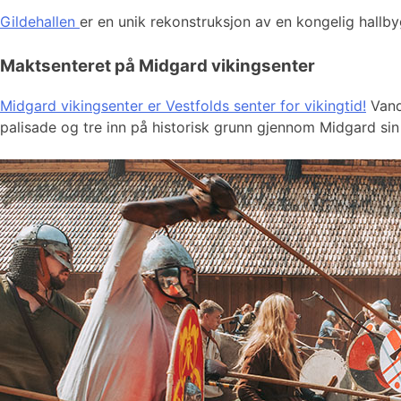
Gildehallen
er en unik rekonstruksjon av en kongelig hallby
Maktsenteret på Midgard vikingsenter
Midgard vikingsenter er Vestfolds senter for vikingtid!
Vandr
palisade og tre inn på historisk grunn gjennom Midgard sin