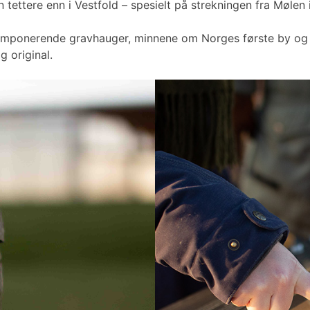
tettere enn i Vestfold – spesielt på strekningen fra Mølen i 
 imponerende gravhauger, minnene om Norges første by og st
g original.