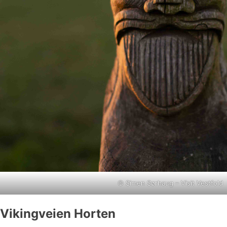
©
Simen Sørhaug – Visit Vestfold
Vikingveien Horten