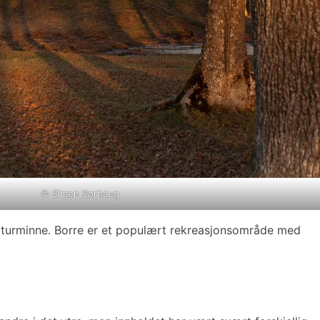
©
Simen Sørhaug
ulturminne. Borre er et populært rekreasjonsområde med