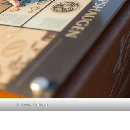
©
Simen Sørhaug